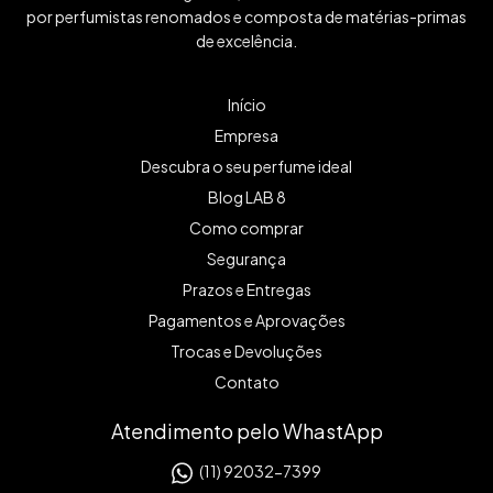
por perfumistas renomados e composta de matérias-primas
de excelência.
Início
Empresa
Descubra o seu perfume ideal
Blog LAB 8
Como comprar
Segurança
Prazos e Entregas
Pagamentos e Aprovações
Trocas e Devoluções
Contato
Atendimento pelo WhastApp
(11) 92032-7399