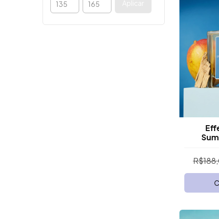
Aplicar
Eff
Sum
R$188
C