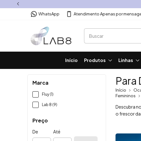
WhatsApp
Atendimento Apenas por mensage
Início
Produtos
Linhas
Para 
Marca
Início
Oca
Fluy (1)
Femininos
Lab 8 (9)
Descubra nos
o frescor da
Preço
De
Até