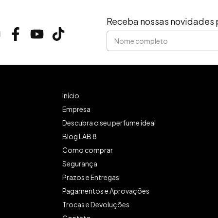
Receba nossas novidades 
Início
Empresa
Descubra o seu perfume ideal
Blog LAB 8
Como comprar
Segurança
Prazos e Entregas
Pagamentos e Aprovações
Trocas e Devoluções
Contato