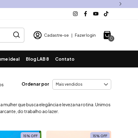
Cadastre-se
|
Fazer login
0
ume ideal
Blog LAB 8
Contato
Ordenar por
os
a mulher que busca elegância e leveza na rotina. Unimos
arcante, do trabalho ao lazer.
15
%
OFF
15
%
OFF