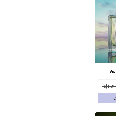
Vis
R$188
C