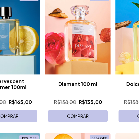
ervescent
Diamant 100 ml
Dolc
mer 100ml
,00
R$165,00
R$158,00
R$135,00
R$158
OMPRAR
COMPRAR
12
%
OFF
15
%
OFF