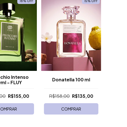
18
%
OFF
15
%
OFF
chio Intenso
Donatella 100 ml
ml - FLUY
,00
R$155,00
R$158,00
R$135,00
OMPRAR
COMPRAR