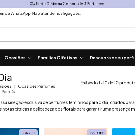
Frete Grátis na Compra de 3 Perfumes.
m de WhatsApp. Não atendemos ligações.
Ocasiões
Famílias Olfativas
Descubra o seu perf
Dia
Exibindo 1-10 de 10 produt
siões
Ocasiões Perfumes
Para Dia
sa seleção exclusiva de perfumes femininos para o dia, criados para 
s notas cítricas à delicadeza dos florais para garantir uma presença m
12
%
OFF
15
%
OFF