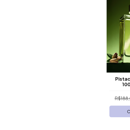
Pistac
100
R$188
C