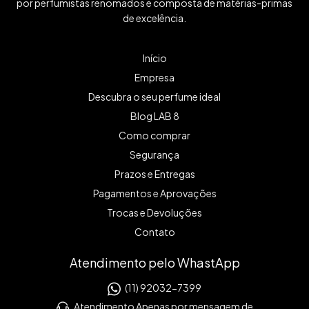
por perfumistas renomados e composta de matérias-primas
de excelência.
Início
Empresa
Descubra o seu perfume ideal
Blog LAB 8
Como comprar
Segurança
Prazos e Entregas
Pagamentos e Aprovações
Trocas e Devoluções
Contato
Atendimento pelo WhastApp
(11) 92032-7399
Atendimento Apenas por mensagem de