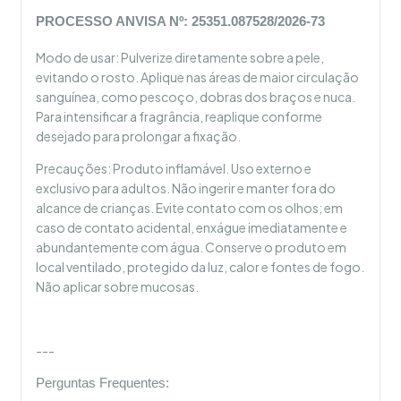
PROCESSO ANVISA Nº: 25351.087528/2026-73
Modo de usar: Pulverize diretamente sobre a pele,
evitando o rosto. Aplique nas áreas de maior circulação
sanguínea, como pescoço, dobras dos braços e nuca.
Para intensificar a fragrância, reaplique conforme
desejado para prolongar a fixação.
Precauções: Produto inflamável. Uso externo e
exclusivo para adultos. Não ingerir e manter fora do
alcance de crianças. Evite contato com os olhos; em
caso de contato acidental, enxágue imediatamente e
abundantemente com água. Conserve o produto em
local ventilado, protegido da luz, calor e fontes de fogo.
Não aplicar sobre mucosas.
---
Perguntas Frequentes: