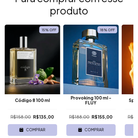
produto
15
%
OFF
18
%
OFF
Provoking 100 ml -
Código 8 100 ml
Spi
FLUY
R$158,00
R$135,00
R$188,00
R$155,00
R$1
COMPRAR
COMPRAR