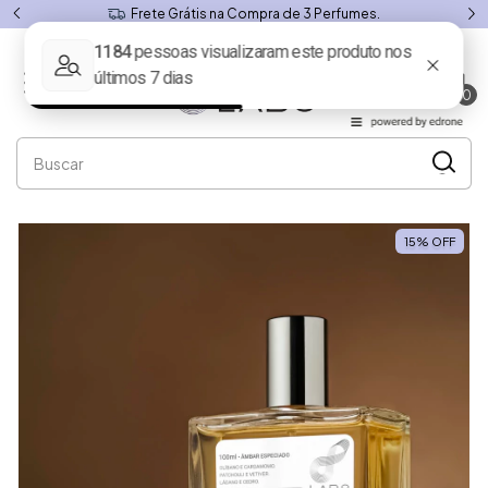
7 dias para Troca ou Devolução.
0
15
%
OFF