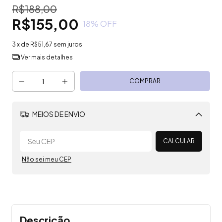
R$188,00
R$155,00
18
% OFF
3
x de
R$51,67
sem juros
Ver mais detalhes
MEIOS DE ENVIO
Alterar CEP
CALCULAR
Não sei meu CEP
Descrição