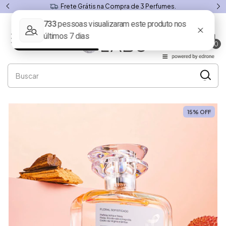
7 dias para Troca ou Devolução.
0
15
%
OFF