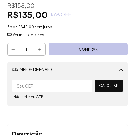
R$158,00
R$135,00
15
% OFF
3
x de
R$45,00
sem juros
Ver mais detalhes
MEIOS DE ENVIO
Alterar CEP
CALCULAR
Não sei meu CEP
Descrição