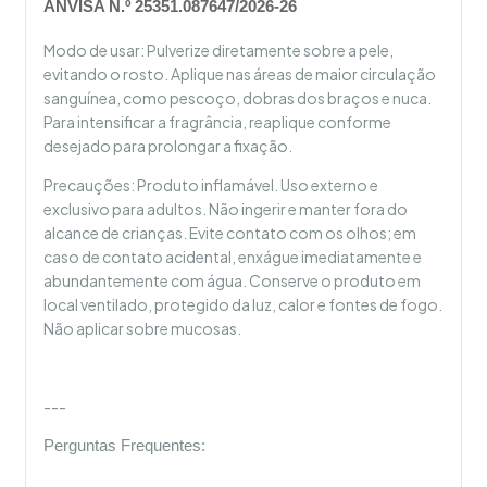
ANVISA N.º 25351.087647/2026-26
Modo de usar: Pulverize diretamente sobre a pele,
evitando o rosto. Aplique nas áreas de maior circulação
sanguínea, como pescoço, dobras dos braços e nuca.
Para intensificar a fragrância, reaplique conforme
desejado para prolongar a fixação.
Precauções: Produto inflamável. Uso externo e
exclusivo para adultos. Não ingerir e manter fora do
alcance de crianças. Evite contato com os olhos; em
caso de contato acidental, enxágue imediatamente e
abundantemente com água. Conserve o produto em
local ventilado, protegido da luz, calor e fontes de fogo.
Não aplicar sobre mucosas.
---
Perguntas Frequentes: