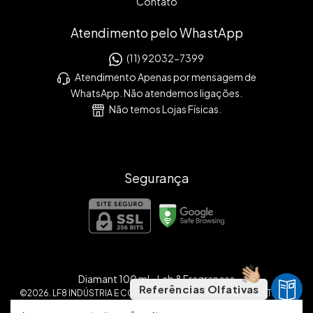
Contato
Atendimento pelo WhastApp
(11) 92032-7399
Atendimento Apenas por mensagem de
WhatsApp. Não atendemos ligações.
Não temos Lojas Físicas.
Segurança
Diamant 100 ml
- Lab 8 Fragrances
Referências Olfativas
©2026. LF8 INDÚSTRIA E COMÉRCIO DE PERFUMES E COSMÉTICOS
LTDA. - 46431598000174. Todos os direitos reservados.