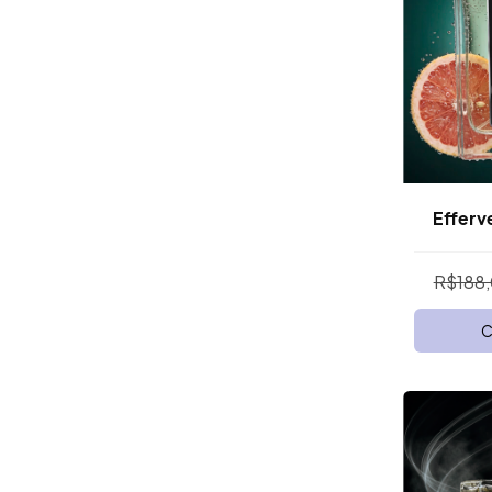
Efferv
R$188
C