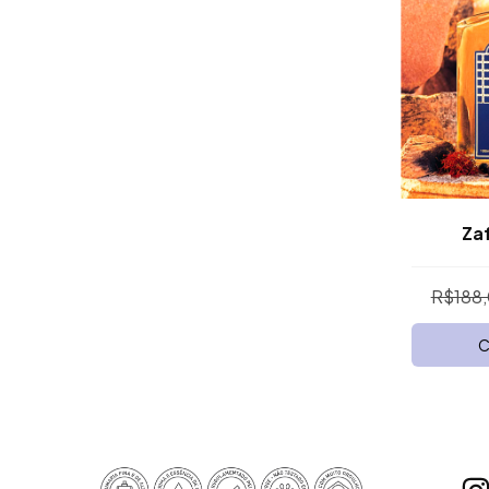
Zaf
R$188
C