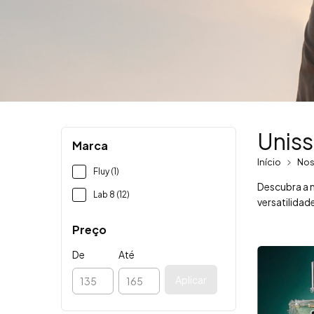
Unis
Marca
Início
Nos
Fluy (1)
Descubra a 
Lab 8 (12)
versatilidad
Preço
De
Até
Aplicar