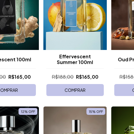
Effervescent
escent 100ml
Oud P
Summer 100ml
,00
R$165,00
R$188,00
R$165,00
R$158
OMPRAR
COMPRAR
12
%
OFF
15
%
OFF