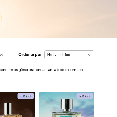
Ordenar por
os
nscendem os gêneros e encantam a todos com sua
15
%
OFF
12
%
OFF