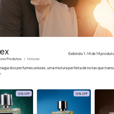
sex
Exibindo 1-14 de 14 produt
sos Produtos
Unissex
magia dos perfumes unissex, uma mistura perfeita de notas que tra
e.
12
%
OFF
12
%
OFF