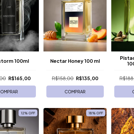
Pista
storm 100ml
Nectar Honey 100 ml
10
,00
R$165,00
R$158,00
R$135,00
R$188
OMPRAR
COMPRAR
12
%
OFF
18
%
OFF