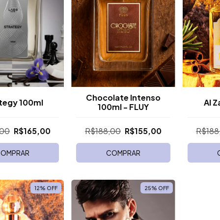
Chocolate Intenso
tegy 100ml
Al Z
100ml - FLUY
,00
R$165,00
R$188,00
R$155,00
R$188
OMPRAR
COMPRAR
12
%
OFF
25
%
OFF