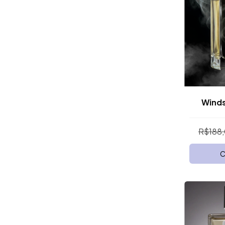
Wind
R$188
C