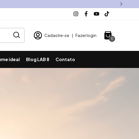
Cadastre-se
|
Fazer login
0
ume ideal
Blog LAB 8
Contato