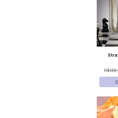
Stra
R$188
C