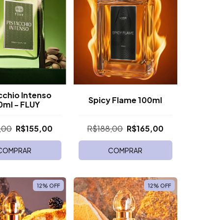
cchio Intenso
Spicy Flame 100ml
0ml - FLUY
,00
R$155,00
R$188,00
R$165,00
COMPRAR
COMPRAR
12
%
OFF
12
%
OFF