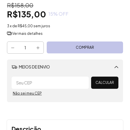
R$158,00
R$135,00
15
% OFF
3
x de
R$45,00
sem juros
Ver mais detalhes
MEIOS DE ENVIO
Alterar CEP
CALCULAR
Não sei meu CEP
Descrição