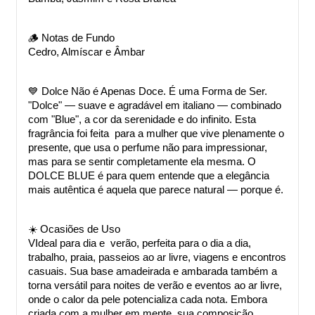
🪵 Notas de Fundo
Cedro, Almíscar e Âmbar
💙 Dolce Não é Apenas Doce. É uma Forma de Ser.
"Dolce" — suave e agradável em italiano — combinado 
com "Blue", a cor da serenidade e do infinito. Esta 
fragrância foi feita  para a mulher que vive plenamente o 
presente, que usa o perfume não para impressionar, 
mas para se sentir completamente ela mesma. O 
DOLCE BLUE é para quem entende que a elegância 
mais autêntica é aquela que parece natural — porque é.
☀️ Ocasiões de Uso
VIdeal para dia e  verão, perfeita para o dia a dia, 
trabalho, praia, passeios ao ar livre, viagens e encontros 
casuais. Sua base amadeirada e ambarada também a 
torna versátil para noites de verão e eventos ao ar livre, 
onde o calor da pele potencializa cada nota. Embora 
criada com a mulher em mente, sua composição 