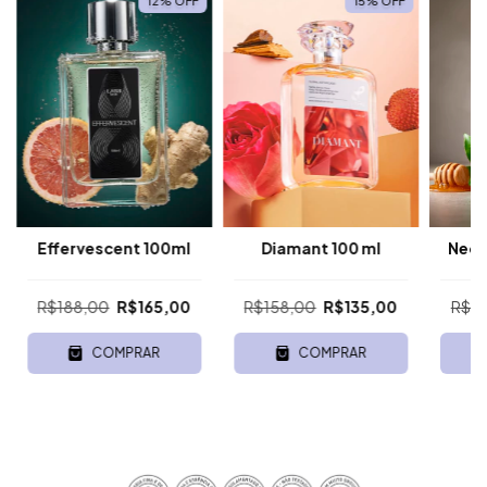
12
%
OFF
15
%
OFF
Effervescent 100ml
Diamant 100 ml
Nect
R$188,00
R$165,00
R$158,00
R$135,00
R$1
COMPRAR
COMPRAR